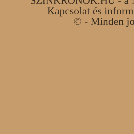
SZINKRONOK.HU - a Ma
Kapcsolat és infor
© - Minden jo