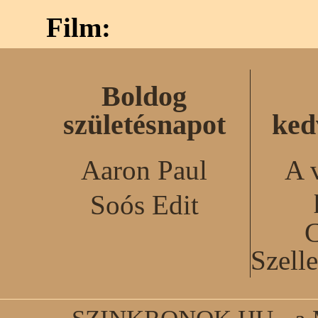
Film:
Boldog
születésnapot
ked
Aaron Paul
A 
Soós Edit
C
Szell