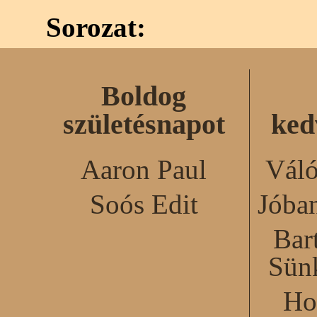
Sorozat:
Boldog
születésnapot
ked
Aaron Paul
Váló
Soós Edit
Jóba
Bar
Sün
Ho