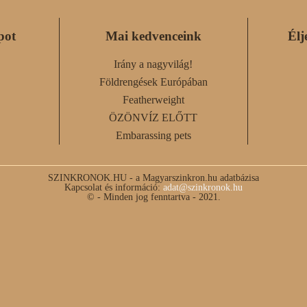
pot
Mai kedvenceink
Élj
Irány a nagyvilág!
Földrengések Európában
Featherweight
ÖZÖNVÍZ ELŐTT
Embarassing pets
SZINKRONOK.HU - a Magyarszinkron.hu adatbázisa
Kapcsolat és információ:
adat@szinkronok.hu
© - Minden jog fenntartva - 2021.