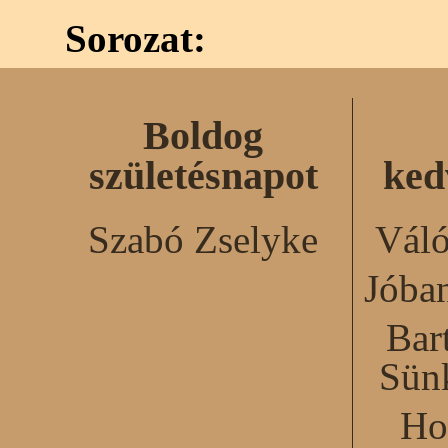
Sorozat:
Boldog
születésnapot
ked
Szabó Zselyke
Váló
Jóba
Bar
Sün
Ho