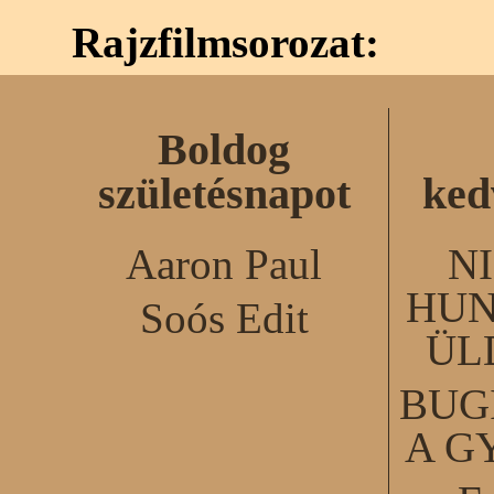
Rajzfilmsorozat:
Boldog
születésnapot
ked
Aaron Paul
N
HUN
Soós Edit
ÜL
BUG
A G