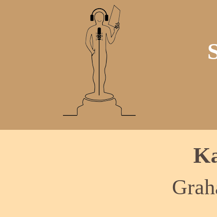
Ka
Grah