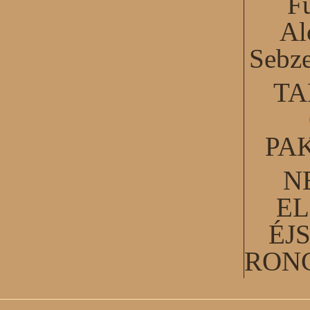
F
Al
Sebze
TA
PA
N
EL
ÉJ
RON