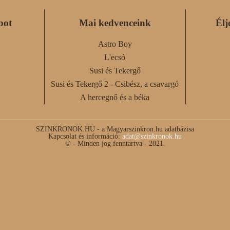
pot
Mai kedvenceink
Élj
Astro Boy
L'ecsó
Susi és Tekergő
Susi és Tekergő 2 - Csibész, a csavargó
A hercegnő és a béka
SZINKRONOK.HU - a Magyarszinkron.hu adatbázisa
Kapcsolat és információ:
adat@szinkronok.hu
© - Minden jog fenntartva - 2021.