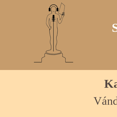
Ka
Vánd