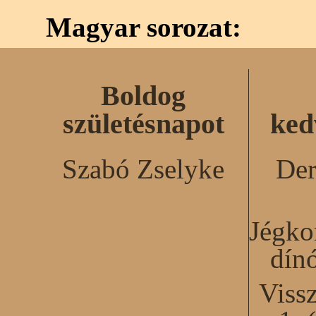
Magyar sorozat:
Boldog
születésnapot
ked
Szabó Zselyke
Der
Jégko
dín
Viss