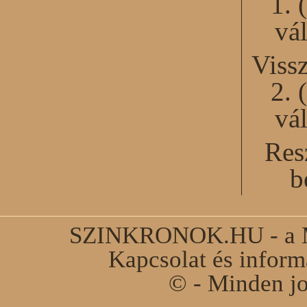
1. 
vál
Viss
2. 
vál
Res
b
SZINKRONOK.HU - a Ma
Kapcsolat és infor
© - Minden jo