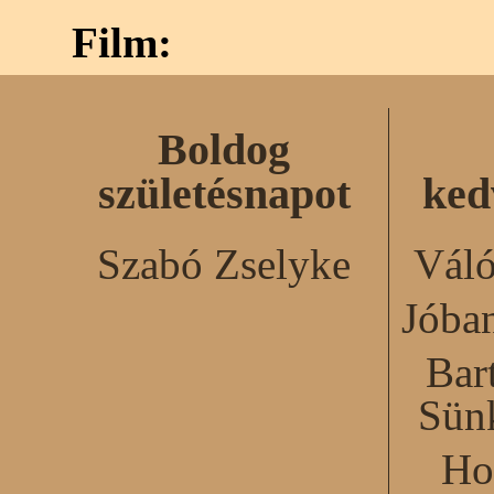
Film:
Boldog
születésnapot
ked
Szabó Zselyke
Váló
Jóba
Bar
Sün
Ho