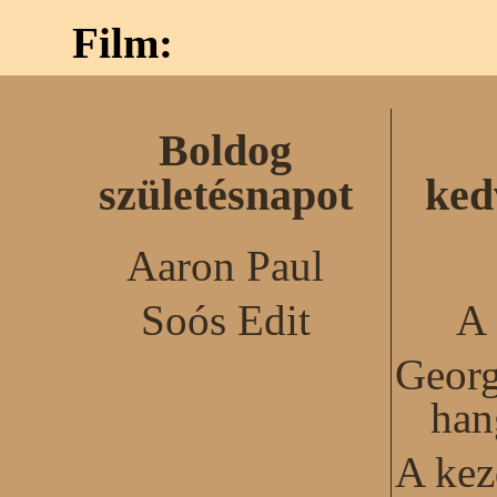
Film:
Boldog
születésnapot
ked
Aaron Paul
Soós Edit
A 
Georg
han
A kez