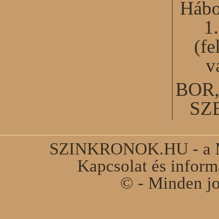
Hábo
1
(fe
v
BOR
SZ
SZINKRONOK.HU - a Ma
Kapcsolat és infor
© - Minden jo