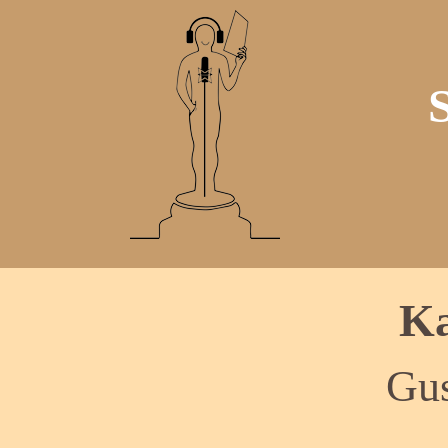
Ka
Gu