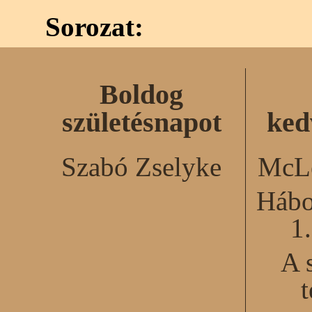
Sorozat:
Boldog
születésnapot
ked
Szabó Zselyke
McLe
Hábo
1
A 