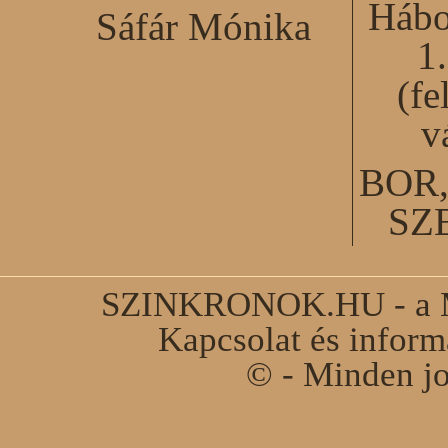
Hábo
Sáfár Mónika
1
(fe
v
BOR
SZ
SZINKRONOK.HU - a Ma
Kapcsolat és infor
© - Minden jo