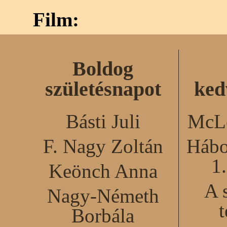
Film:
Boldog
születésnapot
ked
Básti Juli
McLe
F. Nagy Zoltán
Hábo
1
Keönch Anna
A 
Nagy-Németh
Borbála