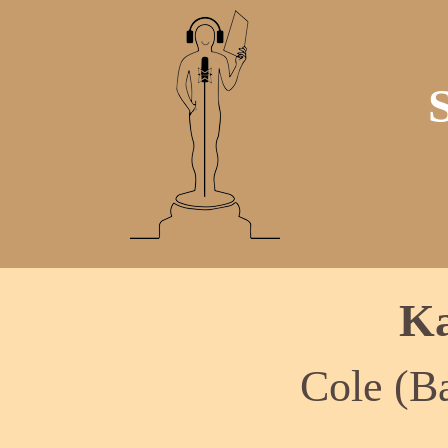
Ka
Cole (B