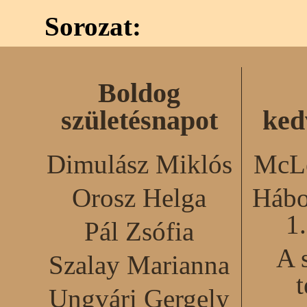
Sorozat:
Boldog
születésnapot
ked
Dimulász Miklós
McLe
Orosz Helga
Hábo
1
Pál Zsófia
A 
Szalay Marianna
Ungvári Gergely