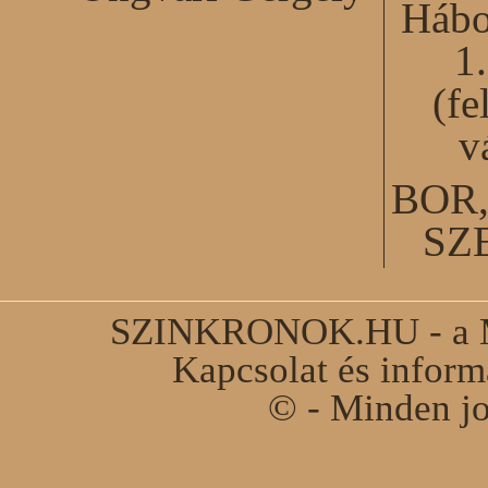
Hábo
1
(fe
v
BOR
SZ
SZINKRONOK.HU - a Ma
Kapcsolat és infor
© - Minden jo