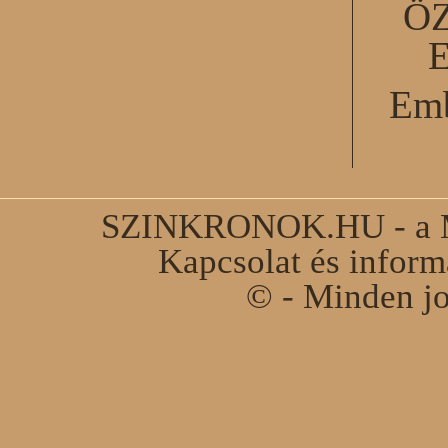
Ö
Emb
SZINKRONOK.HU - a Ma
Kapcsolat és infor
© - Minden jo