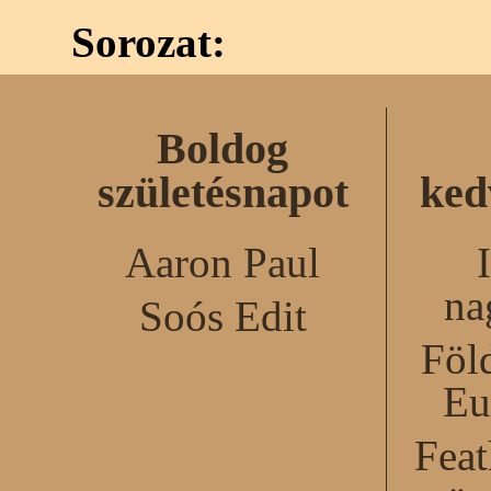
Sorozat:
Boldog
születésnapot
ked
Aaron Paul
na
Soós Edit
Föl
Eu
Feat