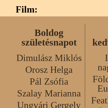
Film:
Boldog
születésnapot
ked
Dimulász Miklós
na
Orosz Helga
Föl
Pál Zsófia
Eu
Szalay Marianna
Feat
Ungvári Gergely