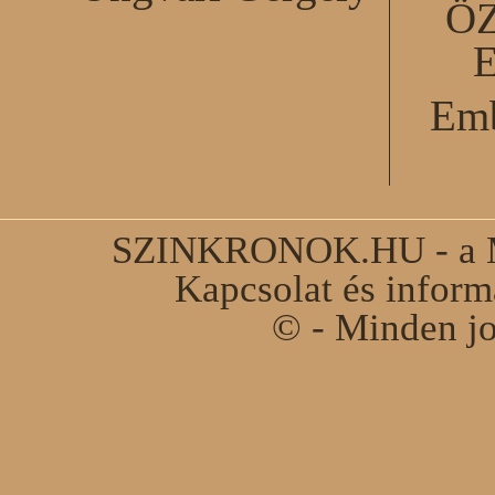
Ö
Emb
SZINKRONOK.HU - a Ma
Kapcsolat és infor
© - Minden jo