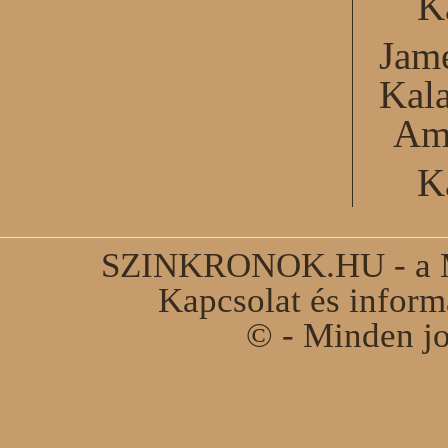
K
Jame
Kal
Am
K
SZINKRONOK.HU - a Ma
Kapcsolat és infor
© - Minden jo