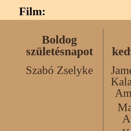
Film:
Boldog
születésnapot
ked
Szabó Zselyke
Jame
Kal
Am
Ma
A