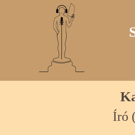
Ka
Író 