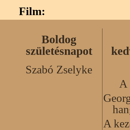
Film:
Boldog
születésnapot
ked
Szabó Zselyke
A 
Georg
han
A kez