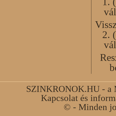
1. 
vál
Viss
2. 
vál
Res
b
SZINKRONOK.HU - a Ma
Kapcsolat és infor
© - Minden jo