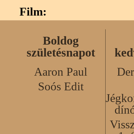
Film:
Boldog
születésnapot
ked
Aaron Paul
Der
Soós Edit
Jégko
dín
Viss