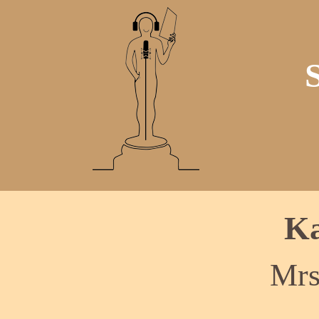
Ka
Mrs