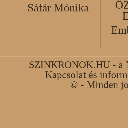
Ö
Sáfár Mónika
Emb
SZINKRONOK.HU - a Ma
Kapcsolat és infor
© - Minden jo