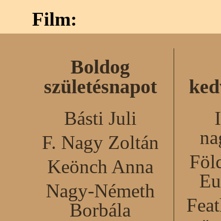
Film:
Boldog
születésnapot
ked
Básti Juli
na
F. Nagy Zoltán
Föl
Keönch Anna
Eu
Nagy-Németh
Feat
Borbála