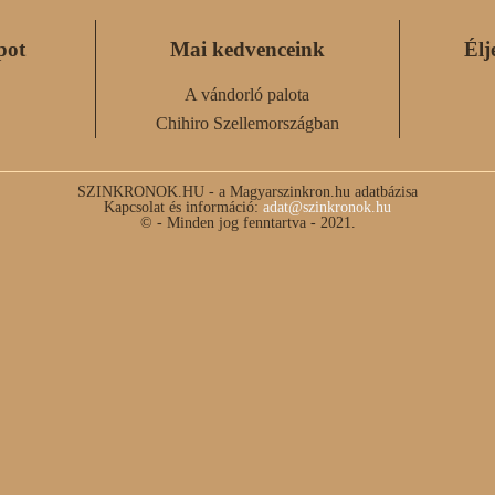
pot
Mai kedvenceink
Élj
A vándorló palota
Chihiro Szellemországban
SZINKRONOK.HU - a Magyarszinkron.hu adatbázisa
Kapcsolat és információ:
adat@szinkronok.hu
© - Minden jog fenntartva - 2021.