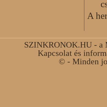
c
A he
SZINKRONOK.HU - a Ma
Kapcsolat és infor
© - Minden jo