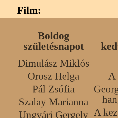
Film:
Boldog
születésnapot
ked
Dimulász Miklós
Orosz Helga
A 
Pál Zsófia
Georg
han
Szalay Marianna
A kez
Ungvári Gergely