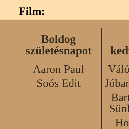
Film:
Boldog
születésnapot
ked
Aaron Paul
Váló
Soós Edit
Jóba
Bar
Sün
Ho