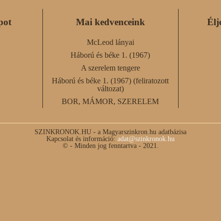
pot
Mai kedvenceink
Élj
McLeod lányai
Háború és béke 1. (1967)
A szerelem tengere
Háború és béke 1. (1967) (feliratozott
változat)
BOR, MÁMOR, SZERELEM
SZINKRONOK.HU - a Magyarszinkron.hu adatbázisa
Kapcsolat és információ:
adat@szinkronok.hu
© - Minden jog fenntartva - 2021.