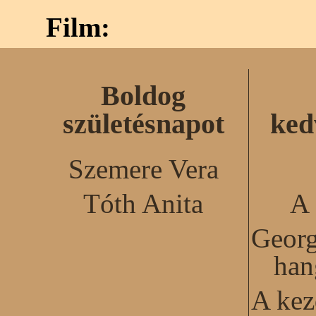
Film:
Boldog
születésnapot
ked
Szemere Vera
Tóth Anita
A 
Georg
han
A kez