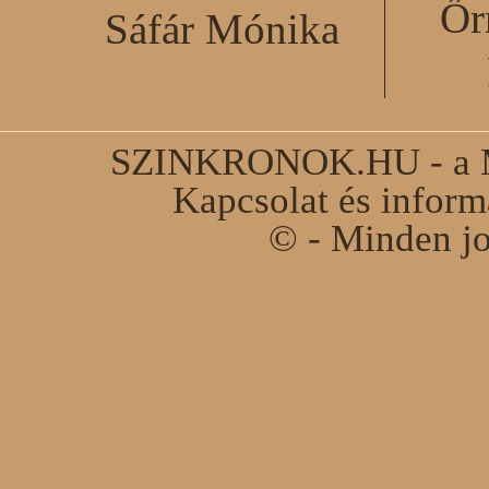
Őr
Sáfár Mónika
SZINKRONOK.HU - a Ma
Kapcsolat és infor
© - Minden jo