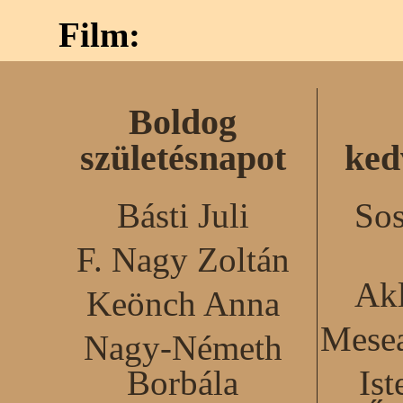
Film:
Boldog
születésnapot
ked
Básti Juli
Sos
F. Nagy Zoltán
Akl
Keönch Anna
Mesea
Nagy-Németh
Borbála
Ist