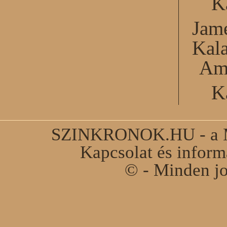
K
Jame
Kal
Am
K
SZINKRONOK.HU - a Ma
Kapcsolat és infor
© - Minden jo