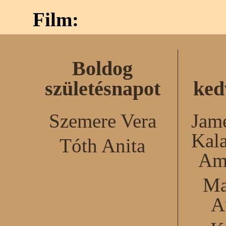
Film:
Boldog
születésnapot
ked
Szemere Vera
Jame
Kal
Tóth Anita
Am
Ma
A