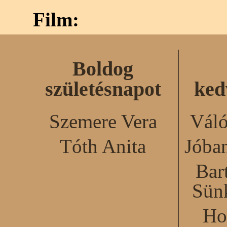
Film:
Boldog
születésnapot
ked
Szemere Vera
Váló
Tóth Anita
Jóba
Bar
Sün
Ho