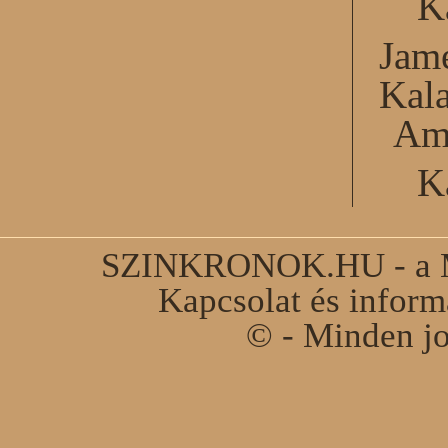
K
Jame
Kal
Am
K
SZINKRONOK.HU - a Ma
Kapcsolat és infor
© - Minden jo