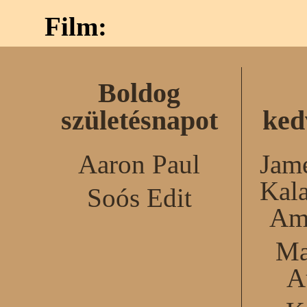
Film:
Boldog
születésnapot
ked
Aaron Paul
Jame
Kal
Soós Edit
Am
Ma
A