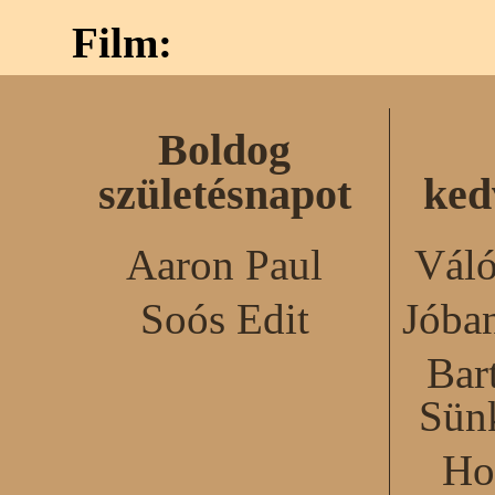
Film:
Boldog
születésnapot
ked
Aaron Paul
Váló
Soós Edit
Jóba
Bar
Sün
Ho