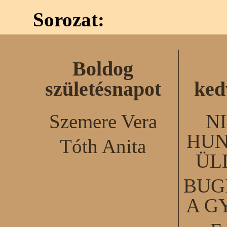
Sorozat:
Boldog
születésnapot
ked
Szemere Vera
N
HUN
Tóth Anita
ÜL
BUG
A G