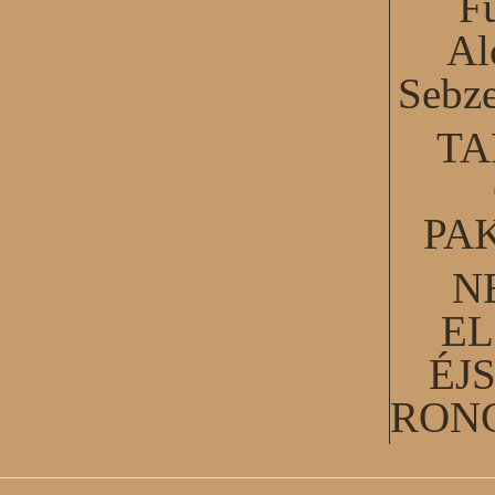
F
Al
Sebze
TA
PA
N
EL
ÉJ
RON