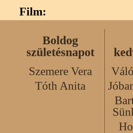
Film:
Boldog
születésnapot
ked
Szemere Vera
Váló
Tóth Anita
Jóba
Bar
Sün
Ho