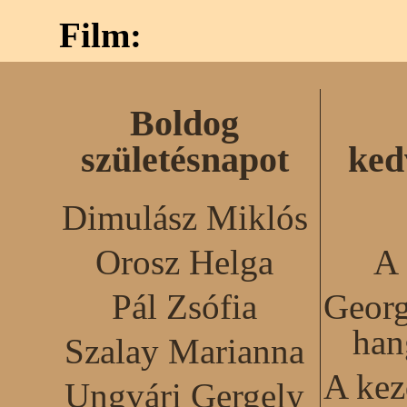
Film:
Boldog
születésnapot
ked
Dimulász Miklós
Orosz Helga
A 
Pál Zsófia
Georg
han
Szalay Marianna
A kez
Ungvári Gergely