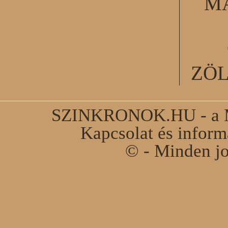
M
ZÖ
SZINKRONOK.HU - a Ma
Kapcsolat és infor
© - Minden jo