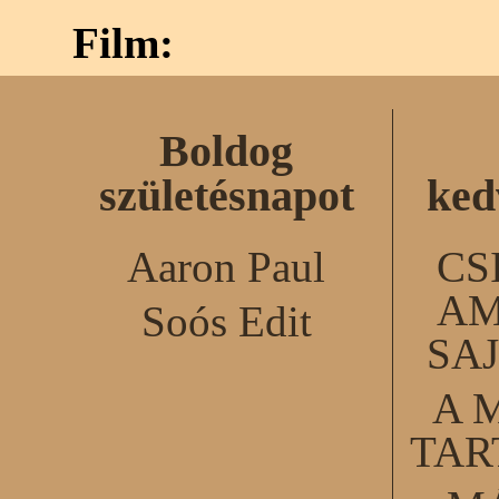
Film:
Boldog
születésnapot
ked
Aaron Paul
CS
AM
Soós Edit
SA
A 
TA