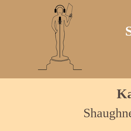
Ka
Shaughne