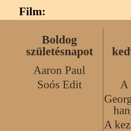
Film:
Boldog
születésnapot
ked
Aaron Paul
Soós Edit
A 
Georg
han
A kez