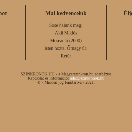
pot
Mai kedvenceink
Élj
Sose halunk meg!
Akli Miklós
Meseautó (2000)
Isten hozta, Őrnagy úr!
Retúr
SZINKRONOK.HU - a Magyarszinkron.hu adatbázisa
Kapcsolat és információ:
adat@szinkronok.hu
© - Minden jog fenntartva - 2021.