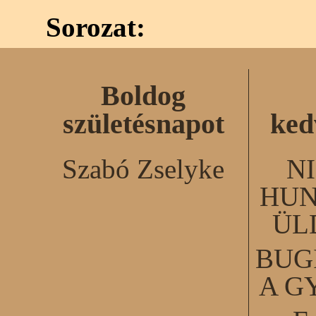
Sorozat:
Boldog
születésnapot
ked
Szabó Zselyke
N
HUN
ÜL
BUG
A G