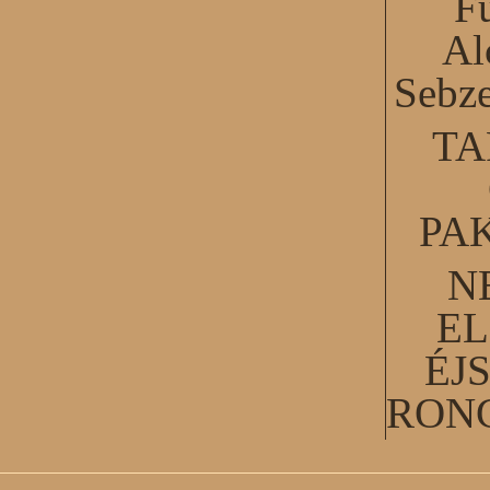
F
Al
Sebze
TA
PA
N
EL
ÉJ
RON