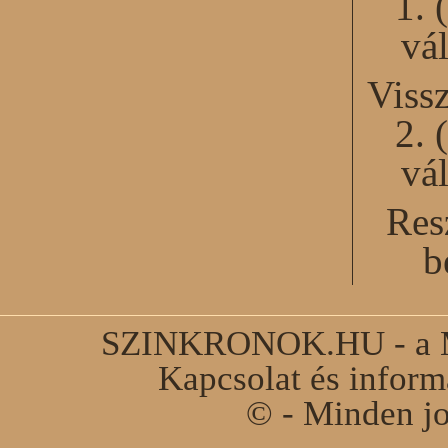
1. 
vál
Viss
2. 
vál
Res
b
SZINKRONOK.HU - a Ma
Kapcsolat és infor
© - Minden jo