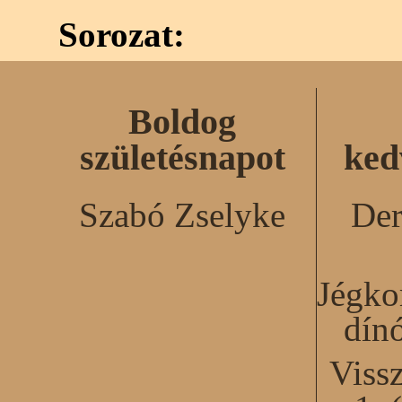
Sorozat:
Boldog
születésnapot
ked
Szabó Zselyke
Der
Jégko
dín
Viss