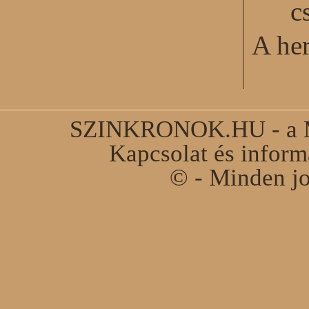
c
A he
SZINKRONOK.HU - a Ma
Kapcsolat és infor
© - Minden jo