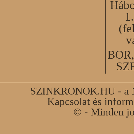
Hábo
1
(fe
v
BOR
SZ
SZINKRONOK.HU - a Ma
Kapcsolat és infor
© - Minden jo