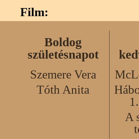
Film:
Boldog
születésnapot
ked
Szemere Vera
McLe
Tóth Anita
Hábo
1
A 