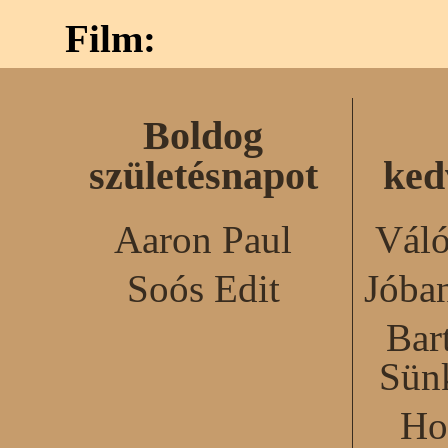
Film:
Boldog
születésnapot
ked
Aaron Paul
Váló
Soós Edit
Jóba
Bar
Sün
Ho