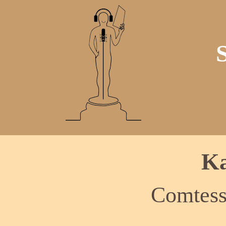
Ka
Comtess