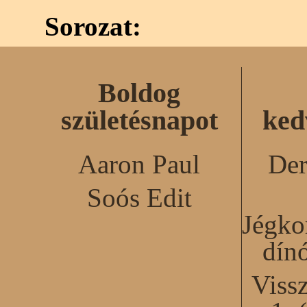
Sorozat:
Boldog
születésnapot
ked
Aaron Paul
Der
Soós Edit
Jégko
dín
Viss