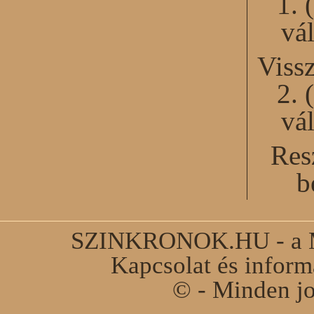
1. 
vál
Viss
2. 
vál
Res
b
SZINKRONOK.HU - a Ma
Kapcsolat és infor
© - Minden jo