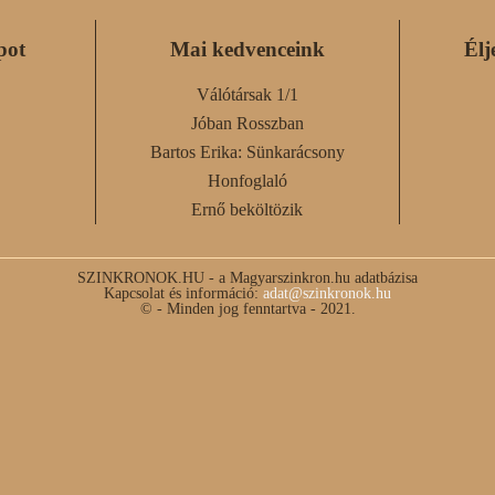
pot
Mai kedvenceink
Élj
Válótársak 1/1
Jóban Rosszban
Bartos Erika: Sünkarácsony
Honfoglaló
Ernő beköltözik
SZINKRONOK.HU - a Magyarszinkron.hu adatbázisa
Kapcsolat és információ:
adat@szinkronok.hu
© - Minden jog fenntartva - 2021.