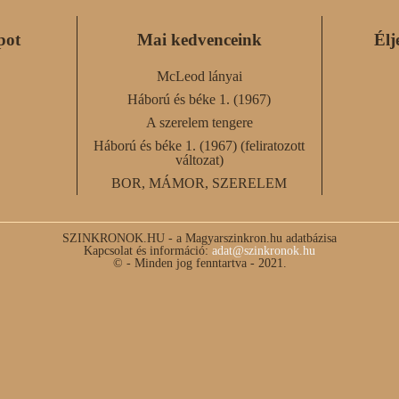
pot
Mai kedvenceink
Élj
McLeod lányai
Háború és béke 1. (1967)
A szerelem tengere
Háború és béke 1. (1967) (feliratozott
változat)
BOR, MÁMOR, SZERELEM
SZINKRONOK.HU - a Magyarszinkron.hu adatbázisa
Kapcsolat és információ:
adat@szinkronok.hu
© - Minden jog fenntartva - 2021.