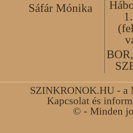
Hábo
Sáfár Mónika
1
(fe
v
BOR
SZ
SZINKRONOK.HU - a Ma
Kapcsolat és infor
© - Minden jo