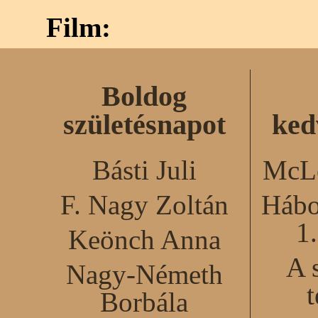
Film:
Boldog
születésnapot
ked
Básti Juli
McLe
F. Nagy Zoltán
Hábo
1
Keönch Anna
A 
Nagy-Németh
Borbála