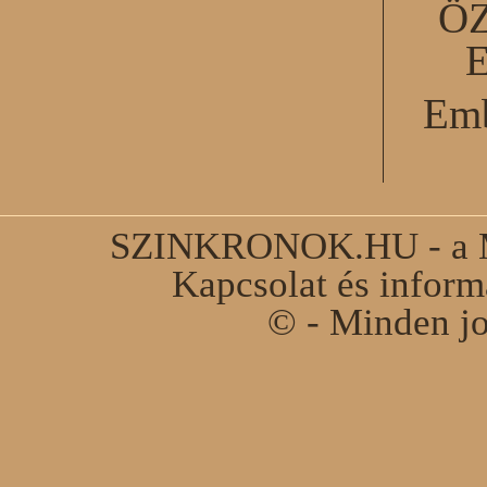
Ö
Emb
SZINKRONOK.HU - a Ma
Kapcsolat és infor
© - Minden jo