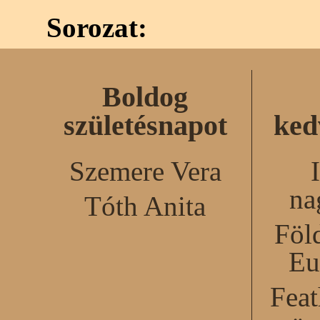
Sorozat:
Boldog
születésnapot
ked
Szemere Vera
na
Tóth Anita
Föl
Eu
Feat