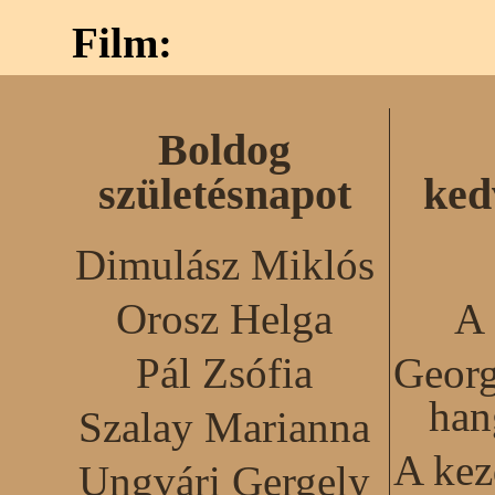
Film:
Boldog
születésnapot
ked
Dimulász Miklós
Orosz Helga
A 
Pál Zsófia
Georg
han
Szalay Marianna
A kez
Ungvári Gergely