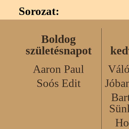
Sorozat:
Boldog
születésnapot
ked
Aaron Paul
Váló
Soós Edit
Jóba
Bar
Sün
Ho