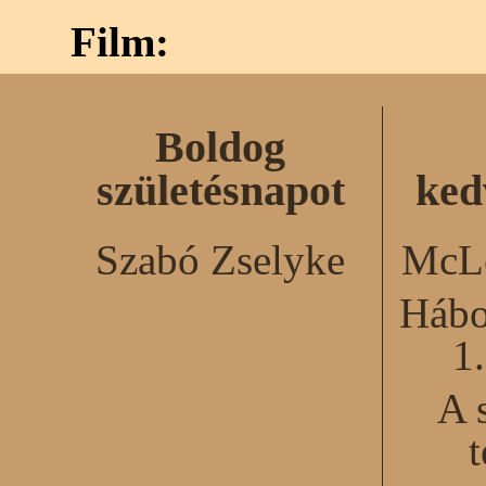
Film:
Boldog
születésnapot
ked
Szabó Zselyke
McLe
Hábo
1
A 