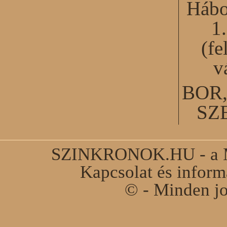
Hábo
1
(fe
v
BOR
SZ
SZINKRONOK.HU - a Ma
Kapcsolat és infor
© - Minden jo