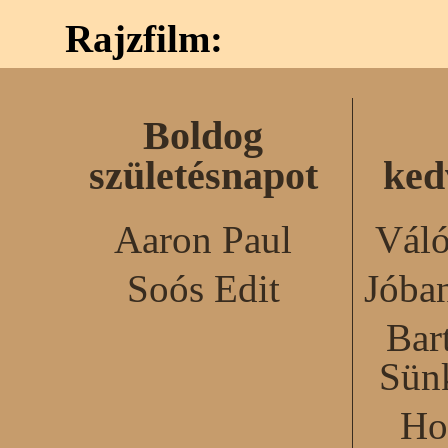
Rajzfilm:
Boldog
születésnapot
ked
Aaron Paul
Váló
Soós Edit
Jóba
Bar
Sün
Ho