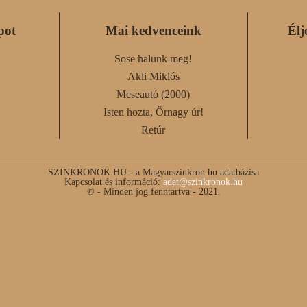
pot
Mai kedvenceink
Élj
Sose halunk meg!
Akli Miklós
Meseautó (2000)
Isten hozta, Őrnagy úr!
Retúr
SZINKRONOK.HU - a Magyarszinkron.hu adatbázisa
Kapcsolat és információ:
adat@szinkronok.hu
© - Minden jog fenntartva - 2021.